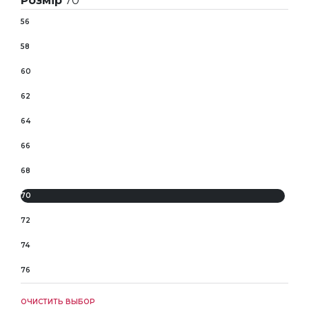
Розмір
70
56
58
60
62
64
66
68
70
72
74
76
ОЧИСТИТЬ ВЫБОР