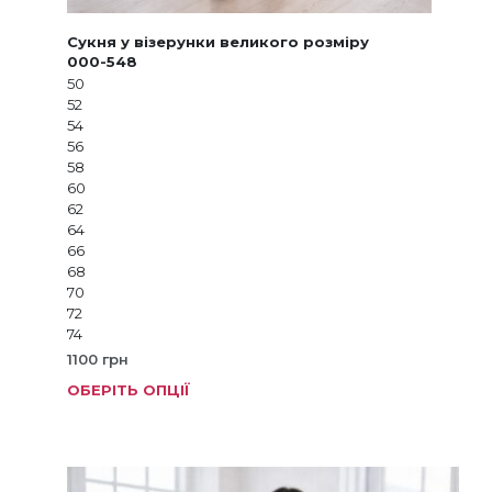
Сукня у візерунки великого розміру
000-548
50
52
54
56
58
60
62
64
66
68
70
72
74
1100
грн
ОБЕРІТЬ ОПЦІЇ
Цей
товар
має
кілька
варіанті