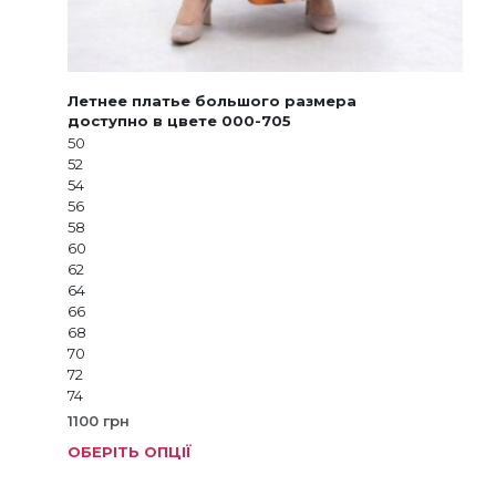
Летнее платье большого размера
доступно в цвете 000-705
50
52
54
56
58
60
62
64
66
68
70
72
74
1100
грн
ОБЕРІТЬ ОПЦІЇ
Цей
тов