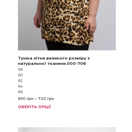
Туніка літня великого розміру з
натуральної тканини.000-706
58
60
62
64
66
Діапазон
650
грн
–
720
грн
цін:
ОБЕРІТЬ ОПЦІЇ
Цей
від
товар
650 грн
має
до
кілька
720 грн
варіанті