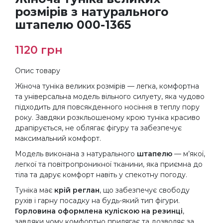
розмірів з натурального
штапелю 000-1365
1120
грн
Опис товару
Жіноча туніка великих розмірів — легка, комфортна
та універсальна модель вільного силуету, яка чудово
підходить для повсякденного носіння в теплу пору
року. Завдяки розкльошеному крою туніка красиво
драпірується, не облягає фігуру та забезпечує
максимальний комфорт.
Модель виконана з натурального
штапелю
— м’якої,
легкої та повітропроникної тканини, яка приємна до
тіла та дарує комфорт навіть у спекотну погоду.
Туніка має
крій реглан
, що забезпечує свободу
рухів і гарну посадку на будь-який тип фігури.
Горловина оформлена куліскою на резинці
,
завдяки чому комфортно прилягає та дозволяє за