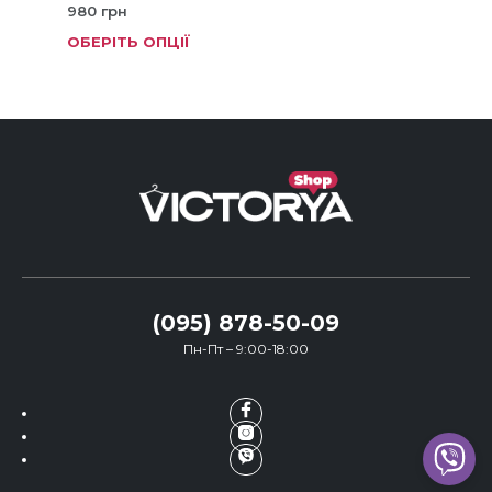
980
грн
ОБЕРІТЬ ОПЦІЇ
Цей
тов
має
кіль
варі
Пар
мож
виб
на
стор
тов
(095) 878-50-09
Пн-Пт – 9:00-18:00