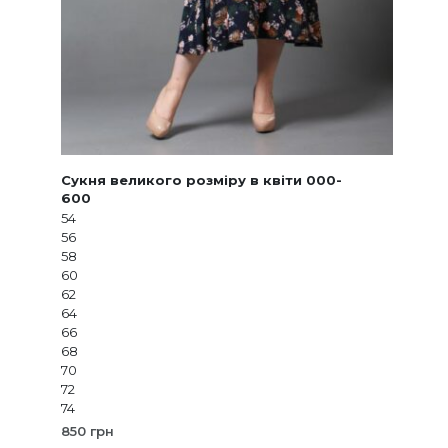
Сукня великого розміру в квіти 000-
600
54
56
58
60
62
64
66
68
70
72
74
850
грн