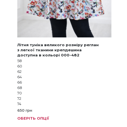
Літня туніка великого розміру реглан
з легкої тканини крепдешина
доступна в кольорі 000-482
58
60
62
64
66
68
70
72
74
650
грн
ОБЕРІТЬ ОПЦІЇ
Цей
товар