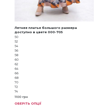
Летнее платье большого размера
доступно в цвете 000-705
50
52
54
56
58
60
62
64
66
68
70
72
74
1100
грн
ОБЕРІТЬ ОПЦІЇ
Цей