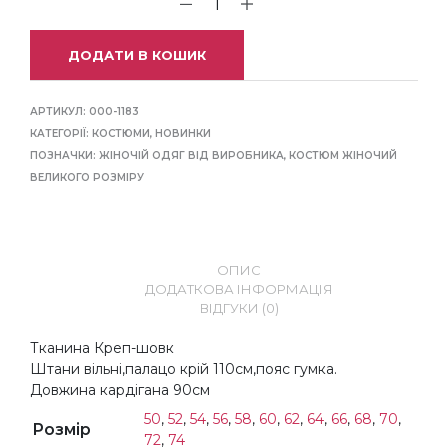
ДОДАТИ В КОШИК
АРТИКУЛ:
000-1183
КАТЕГОРІЇ:
КОСТЮМИ
,
НОВИНКИ
ПОЗНАЧКИ:
ЖІНОЧІЙ ОДЯГ ВІД ВИРОБНИКА
,
КОСТЮМ ЖІНОЧИЙ
ВЕЛИКОГО РОЗМІРУ
ОПИС
ДОДАТКОВА ІНФОРМАЦІЯ
ВІДГУКИ (0)
Тканина Креп-шовк
Штани вільні,палацо крій 110см,пояс гумка.
Довжина кардігана 90см
50
,
52
,
54
,
56
,
58
,
60
,
62
,
64
,
66
,
68
,
70
,
Розмір
72
,
74