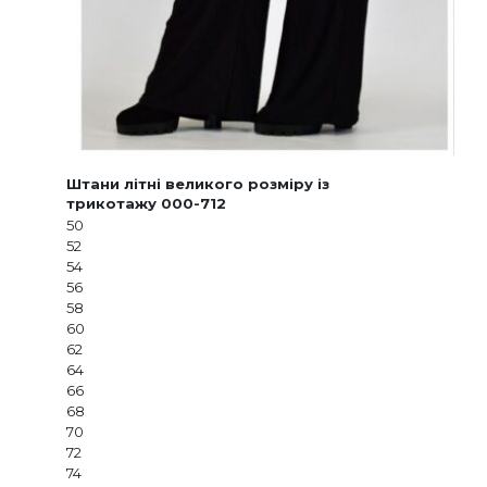
Штани літні великого розміру із
трикотажу 000-712
50
52
54
56
58
60
62
64
66
68
70
72
74