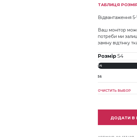
ТАБЛИЦЯ РОЗМІ
Відвантаження 5-
Ваш монітор може
потреби ми зали
заміну відтінку т
Розмір
54
54
56
ОЧИСТИТЬ ВЫБОР
ДОДАТИ В