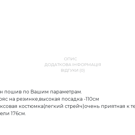
ОПИС
ДОДАТКОВА ІНФОРМАЦІЯ
ВІДГУКИ (0)
н пошив по Вашим параметрам.
яс на резинке,высокая посадка -110см
ксовая костюмка(легкий стрейч)очень приятная к те
ели 176см.