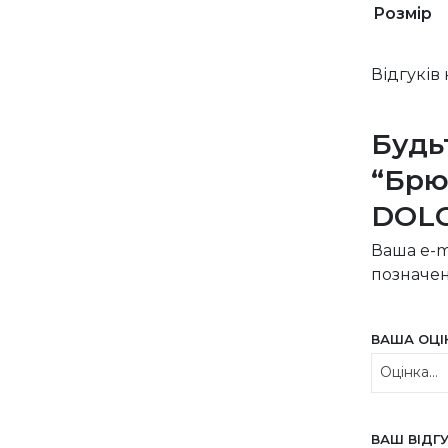
Розмір
Відгуків
Будь
“Брю
DOLC
Ваша e-m
позначе
ВАША ОЦ
ВАШ ВІДГ