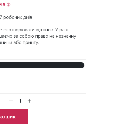
РІВ
7 робочих днів
 спотворювати відтінок. У разі
шаємо за собою право на незначну
канини або принту.
 КОШИК