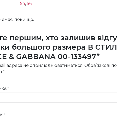
54
,
56
 немає, поки що.
те першим, хто залишив відгу
ки большого размера В СТИ
E & GABBANA 00-133497”
ail адреса не оприлюднюватиметься.
Обов’язкові п
ні
*
ІНКА
*
УК
*