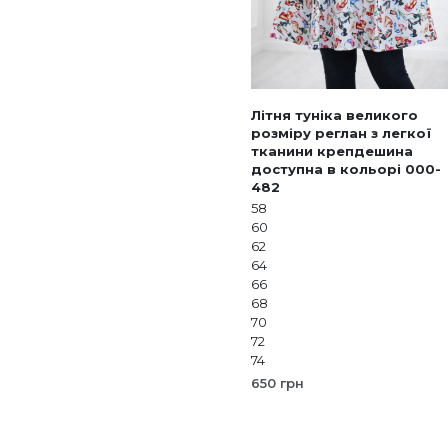
Літня туніка великого
розміру реглан з легкої
тканини крепдешина
доступна в кольорі 000-
482
58
60
62
64
66
68
70
72
74
650
грн
ОБЕРІТЬ ОПЦІЇ
Цей
товар