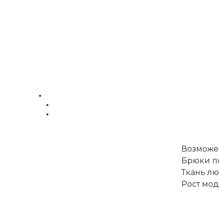
Возможе
Брюки по
Ткань лю
Рост мод