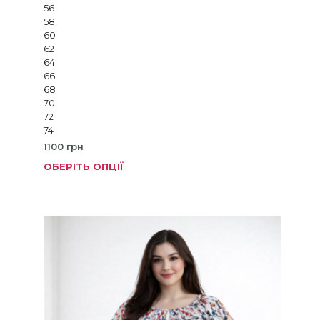
56
58
60
62
64
66
68
70
72
74
1100
грн
ОБЕРІТЬ ОПЦІЇ
Цей
товар
має
кілька
варіанті
Параме
можна
вибрат
на
сторінц
товару