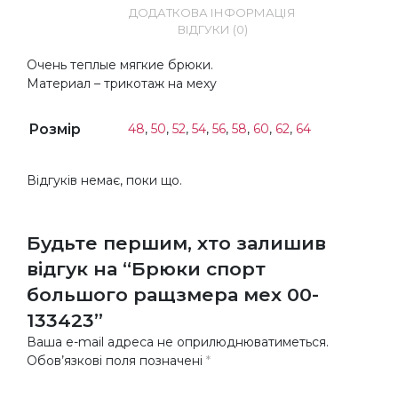
ДОДАТКОВА ІНФОРМАЦІЯ
ВІДГУКИ (0)
Очень теплые мягкие брюки.
Материал – трикотаж на меху
Розмір
48
,
50
,
52
,
54
,
56
,
58
,
60
,
62
,
64
Відгуків немає, поки що.
Будьте першим, хто залишив
відгук на “Брюки спорт
большого ращзмера мех 00-
133423”
Ваша e-mail адреса не оприлюднюватиметься.
Обов’язкові поля позначені
*