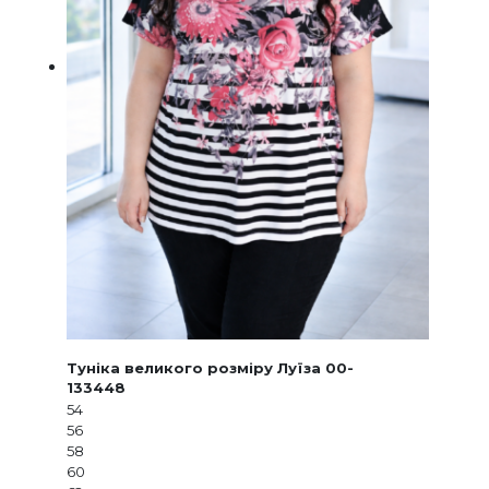
Туніка великого розміру Луїза 00-
133448
54
56
58
60