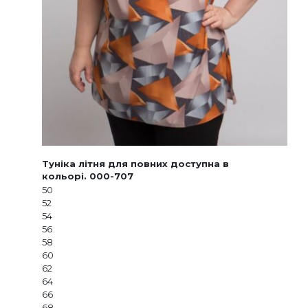
Туніка літня для повних доступна в
кольорі. 000-707
50
52
54
56
58
60
62
64
66
68