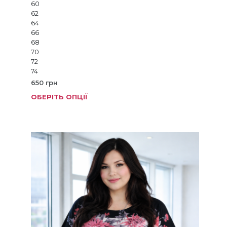
60
62
64
66
68
70
72
74
650
грн
ОБЕРІТЬ ОПЦІЇ
Цей
товар
має
кілька
варіанті
Параме
можна
вибрат
на
сторінц
товару