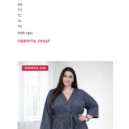
68
70
72
74
76
995
грн
ОБЕРІТЬ ОПЦІЇ
Цей
товар
має
кілька
варіанті
ЗНИЖКА 24%
Параме
можна
вибрат
на
сторінц
товару