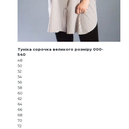
Туніка сорочка великого розміру 000-
540
48
50
52
54
56
58
60
62
64
66
68
70
72