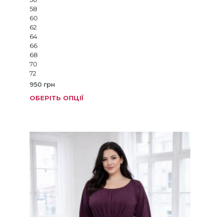
58
60
62
64
66
68
70
72
950
грн
ОБЕРІТЬ ОПЦІЇ
Цей
товар
має
кілька
варіанті
Параме
можна
вибрат
на
сторінц
товару