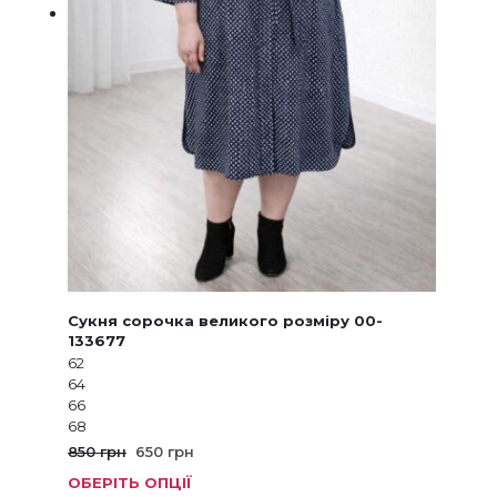
Сукня сорочка великого розміру 00-
133677
62
64
66
68
Оригінальна
Поточна
850
грн
650
грн
ціна:
ціна:
ОБЕРІТЬ ОПЦІЇ
Цей
850 грн.
650 грн.