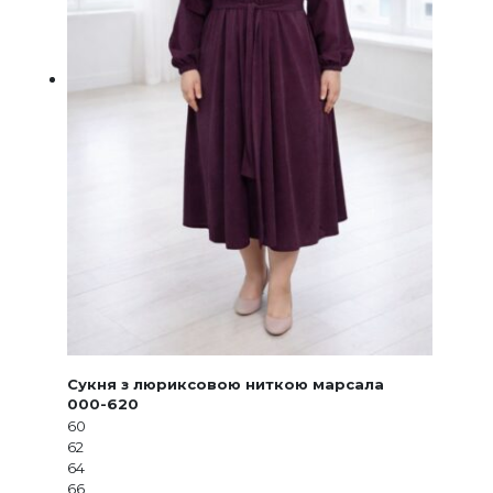
Сукня з люриксовою ниткою марсала
000-620
60
62
64
66