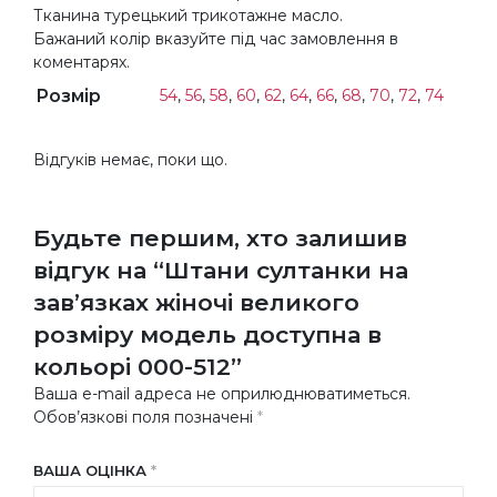
Тканина турецький трикотажне масло.
Бажаний колір вказуйте під час замовлення в
коментарях.
Розмір
54
,
56
,
58
,
60
,
62
,
64
,
66
,
68
,
70
,
72
,
74
Відгуків немає, поки що.
Будьте першим, хто залишив
відгук на “Штани султанки на
зав’язках жіночі великого
розміру модель доступна в
кольорі 000-512”
Ваша e-mail адреса не оприлюднюватиметься.
Обов’язкові поля позначені
*
ВАША ОЦІНКА
*