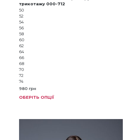
трикотажу 000-712
50
52
54
56
58
60
62
64
66
68
70
72
74
980
грн
ОБЕРІТЬ ОПЦІЇ
Цей
товар
має
кілька
варіанті
Параме
можна