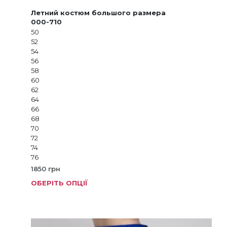
Летний костюм большого размера
000-710
50
52
54
56
58
60
62
64
66
68
70
72
74
76
1850
грн
ОБЕРІТЬ ОПЦІЇ
Цей
товар
має
кілька
варіанті