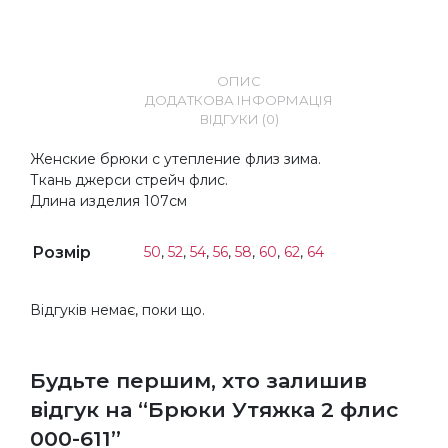
ОПИС
ДОДАТКОВА ІНФОРМАЦІЯ
ВІДГУКИ (0)
Женские брюки с утепление флиз зима.
Ткань джерси стрейч флис.
Длина изделия 107см
Розмір
50
,
52
,
54
,
56
,
58
,
60
,
62
,
64
Відгуків немає, поки що.
Будьте першим, хто залишив
відгук на “Брюки Утяжка 2 флис
000-611”