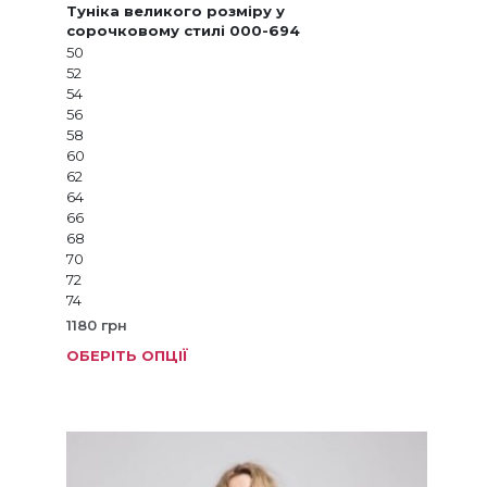
Туніка великого розміру у
сорочковому стилі 000-694
50
52
54
56
58
60
62
64
66
68
70
72
74
1180
грн
ОБЕРІТЬ ОПЦІЇ
Цей
товар
має
кілька
варіанті
Параме