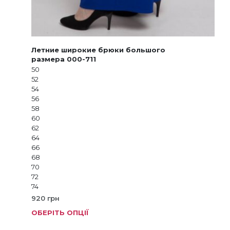
Летние широкие брюки большого
размера 000-711
50
52
54
56
58
60
62
64
66
68
70
72
74
920
грн
ОБЕРІТЬ ОПЦІЇ
Цей
тов