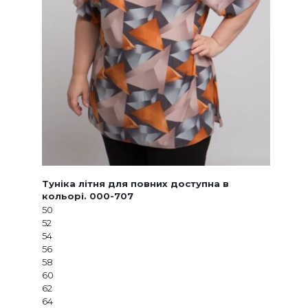
Туніка літня для повних доступна в
кольорі. 000-707
50
52
54
56
58
60
62
64