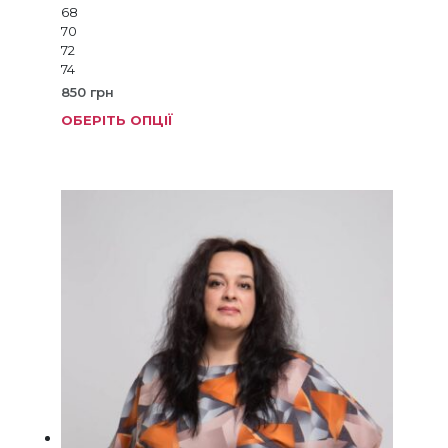
68
70
72
74
850
грн
ОБЕРІТЬ ОПЦІЇ
Цей
товар
має
кілька
варіанті
Параме
можна
вибрат
на
сторінц
товару