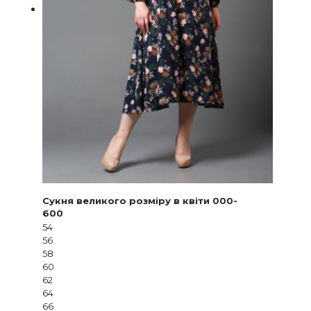
Сукня великого розміру в квіти 000-
600
54
56
58
60
62
64
66