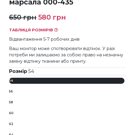
марсала 000-435
Оригінальна
Поточна
650
грн
580
грн
ціна:
ціна:
ТАБЛИЦЯ РОЗМІРІВ
650 грн.
580 грн.
Відвантаження 5-7 робочих днів
Ваш монітор може спотворювати відтінок. У разі
потреби ми залишаємо за собою право на незначну
заміну відтінку тканини або принту.
Розмір
54
54
56
58
60
62
64