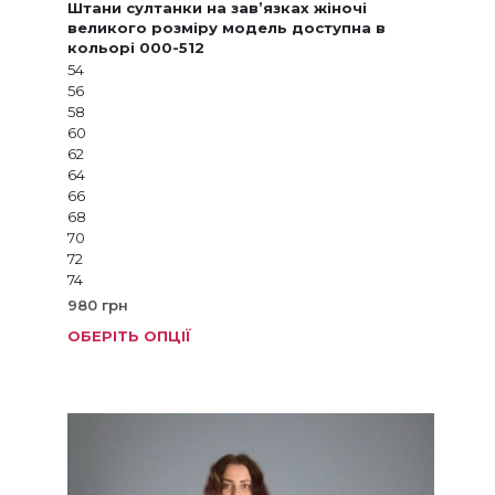
Штани султанки на зав’язках жіночі
великого розміру модель доступна в
кольорі 000-512
54
56
58
60
62
64
66
68
70
72
74
980
грн
ОБЕРІТЬ ОПЦІЇ
Цей
товар
має
кілька
варіанті
Параме
можна