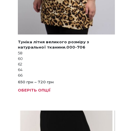
Туніка літня великого розміру з
натуральної тканини.000-706
58
60
62
64
66
Діапазон
650
грн
–
720
грн
цін:
ОБЕРІТЬ ОПЦІЇ
Цей
від
товар
650 грн
має
до
кілька
720 грн
варіанті
Параме
можна