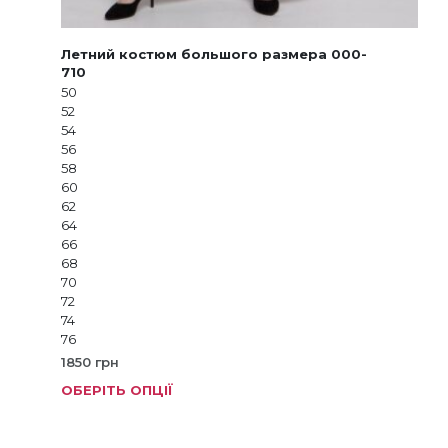
Летний костюм большого размера 000-
710
50
52
54
56
58
60
62
64
66
68
70
72
74
76
1850
грн
ОБЕРІТЬ ОПЦІЇ
Цей
тов
має