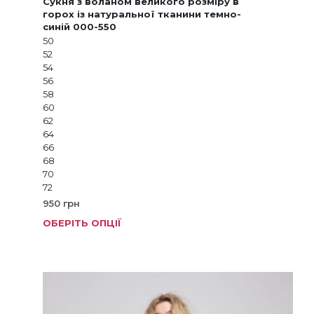
Сукня з воланом великого розміру в
горох із натуральної тканини темно-
синій 000-550
50
52
54
56
58
60
62
64
66
68
70
72
950
грн
ОБЕРІТЬ ОПЦІЇ
Цей
товар
має
кілька
варіанті
Параме
можна