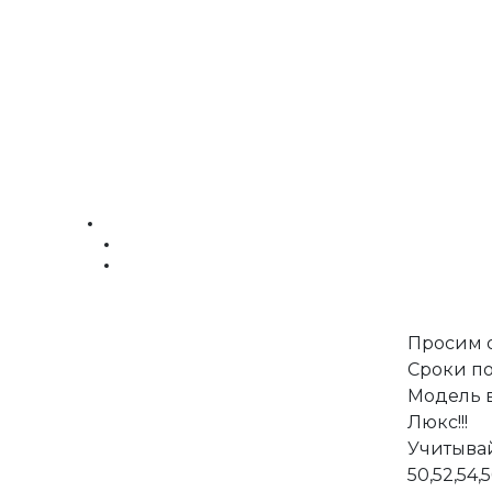
Просим о
Сроки по
Модель 
Люкс!!!
Учитывай
50,52,54,