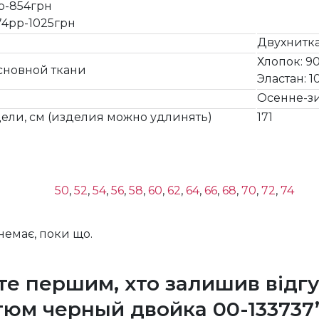
рр-854грн
,74рр-1025грн
Двухнитк
Хлопок: 9
сновной ткани
Эластан: 1
Осенне-з
ели, см (изделия можно удлинять)
171
50
,
52
,
54
,
56
,
58
,
60
,
62
,
64
,
66
,
68
,
70
,
72
,
74
 немає, поки що.
те першим, хто залишив відгу
тюм черный двойка 00-133737