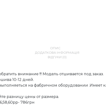
ОПИС
ДОДАТКОВА ІНФОРМАЦІЯ
ВІДГУКИ (0)
братить внимание !!! Модель отшивается под заказ.
шива 10-12 дней.
выполняеться на фабричном оборудовании .Имеет к
те разницу цены от размера.
56,58,60рр- 786грн