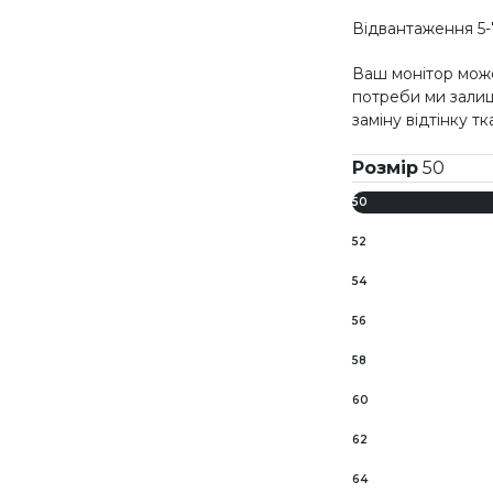
Відвантаження 5-
Ваш монітор може
потреби ми зали
заміну відтінку т
Розмір
50
50
52
54
56
58
60
62
64