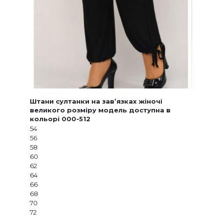
Штани султанки на зав’язках жіночі
великого розміру модель доступна в
кольорі 000-512
54
56
58
60
62
64
66
68
70
72