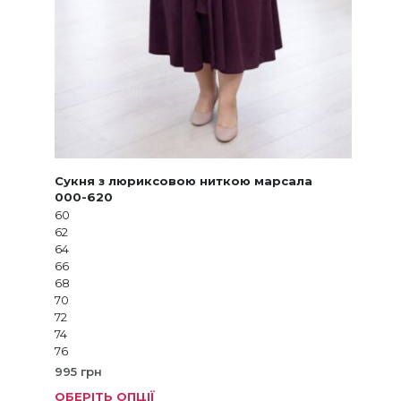
Сукня з люриксовою ниткою марсала
000-620
60
62
64
66
68
70
72
74
76
995
грн
ОБЕРІТЬ ОПЦІЇ
Цей