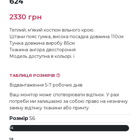
624
2330
грн
Теплий, м’який костюм вільного крою.
Штани пояс гумка, висока посадка довжина 110см
Туніка довжина виробу 85см
Тканина ангора двостороння
Модель доступна в кольорі. ї
ТАБЛИЦЯ РОЗМІРІВ
Відвантаження 5-7 робочих днів
Ваш монітор може спотворювати відтінок. У разі
потреби ми залишаємо за собою право на незначну
заміну відтінку тканини або принту.
Розмір
56
56
58