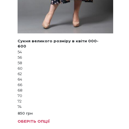
Сукня великого розміру в квіти 000-
600
54
56
58
60
62
64
66
68
70
72
74
850
грн
ОБЕРІТЬ ОПЦІЇ
Цей
товар