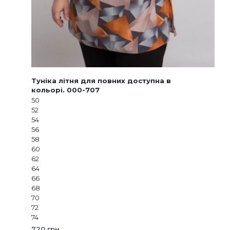
Туніка літня для повних доступна в
кольорі. 000-707
50
52
54
56
58
60
62
64
66
68
70
72
74
720
грн