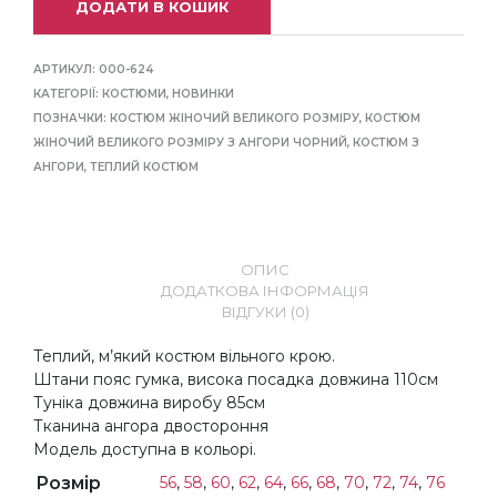
ДОДАТИ В КОШИК
АРТИКУЛ:
000-624
КАТЕГОРІЇ:
КОСТЮМИ
,
НОВИНКИ
ПОЗНАЧКИ:
КОСТЮМ ЖІНОЧИЙ ВЕЛИКОГО РОЗМІРУ
,
КОСТЮМ
ЖІНОЧИЙ ВЕЛИКОГО РОЗМІРУ З АНГОРИ ЧОРНИЙ
,
КОСТЮМ З
АНГОРИ
,
ТЕПЛИЙ КОСТЮМ
ОПИС
ДОДАТКОВА ІНФОРМАЦІЯ
ВІДГУКИ (0)
Теплий, м’який костюм вільного крою.
Штани пояс гумка, висока посадка довжина 110см
Туніка довжина виробу 85см
Тканина ангора двостороння
Модель доступна в кольорі.
Розмір
56
,
58
,
60
,
62
,
64
,
66
,
68
,
70
,
72
,
74
,
76