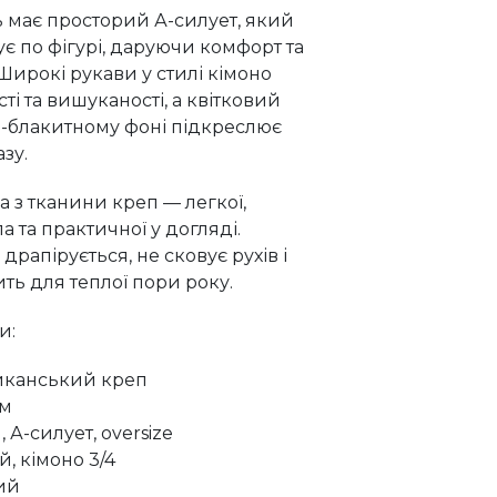
ь має просторий А-силует, який
є по фігурі, даруючи комфорт та
 Широкі рукави у стилі кімоно
ті та вишуканості, а квітковий
о-блакитному фоні підкреслює
зу.
 з тканини креп — легкої,
а та практичної у догляді.
драпірується, не сковує рухів і
ть для теплої пори року.
и:
иканський креп
см
 А-силует, oversize
, кімоно 3/4
вий