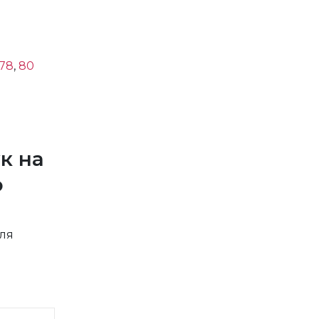
78
,
80
к на
ю
оля