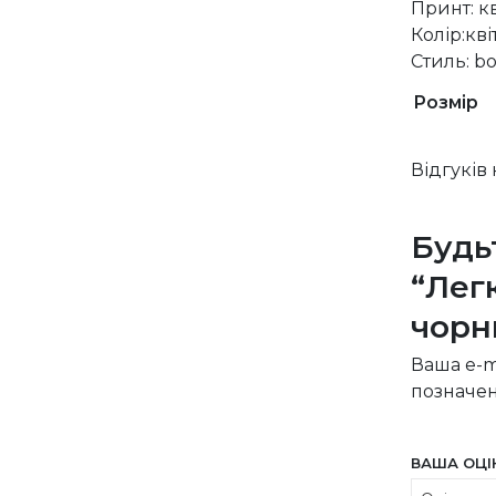
Принт: к
Колір:кв
Стиль: bo
Розмір
Відгуків
Будь
“Лег
чорн
Ваша e-m
позначе
ВАША ОЦ