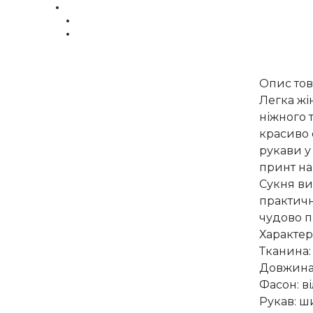
Опис то
Легка жі
ніжного 
красиво 
рукави у
принт на
Сукня ви
практично
чудово п
Характер
Тканина
Довжина:
Фасон: ві
Рукав: ш