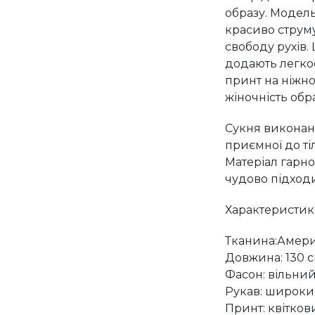
образу. Модел
красиво струму
свободу рухів.
додають легкос
принт на ніжн
жіночність обра
Сукня виконана
приємної до тіл
Матеріал гарно 
чудово підходи
Характеристик
Тканина:Амер
Довжина: 130 
Фасон: вільний,
Рукав: широкий
Принт: квітко