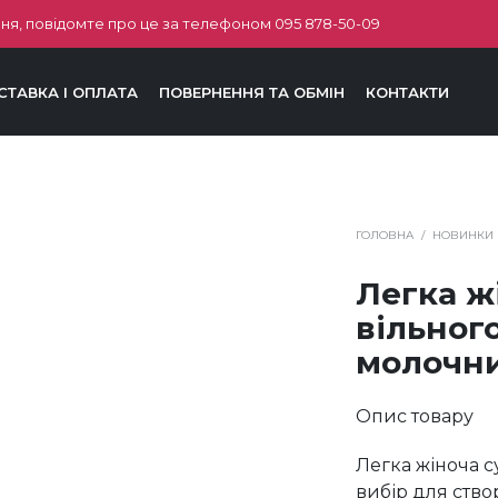
ня, повідомте про це за телефоном
095 878-50-09
СТАВКА І ОПЛАТА
ПОВЕРНЕННЯ ТА ОБМІН
КОНТАКТИ
ГОЛОВНА
/
НОВИНКИ
Легка ж
вільног
молочни
Опис товару
Легка жіноча 
вибір для ство