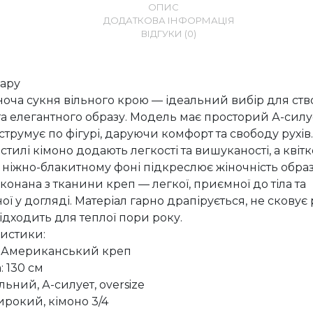
ОПИС
ДОДАТКОВА ІНФОРМАЦІЯ
ВІДГУКИ (0)
вару
ноча сукня вільного крою — ідеальний вибір для ст
та елегантного образу. Модель має просторий А-силу
струмує по фігурі, даруючи комфорт та свободу рухів
 стилі кімоно додають легкості та вишуканості, а квіт
 ніжно-блакитному фоні підкреслює жіночність образ
конана з тканини креп — легкої, приємної до тіла та
ї у догляді. Матеріал гарно драпірується, не сковує р
ідходить для теплої пори року.
истики:
: Американський креп
 130 см
льний, А-силует, oversize
ирокий, кімоно 3/4