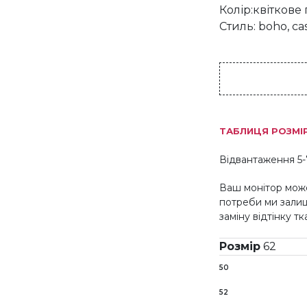
Колір:квіткове
Стиль: boho, cas
ТАБЛИЦЯ РОЗМІ
Відвантаження 5-
Ваш монітор може
потреби ми зали
заміну відтінку т
Розмір
62
50
52