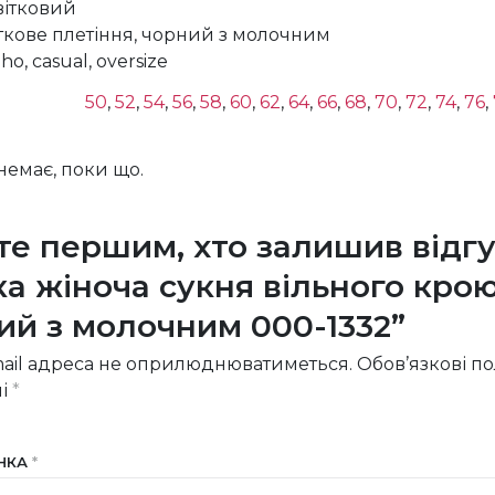
вітковий
іткове плетіння, чорний з молочним
ho, casual, oversize
50
,
52
,
54
,
56
,
58
,
60
,
62
,
64
,
66
,
68
,
70
,
72
,
74
,
76
,
 немає, поки що.
те першим, хто залишив відгу
ка жіноча сукня вільного кро
ий з молочним 000-1332”
ail адреса не оприлюднюватиметься.
Обов’язкові п
ні
*
ІНКА
*