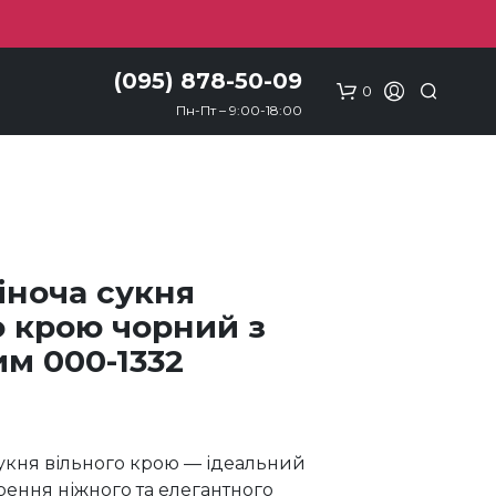
(095) 878-50-09
0
Пн-Пт – 9:00-18:00
іноча сукня
о крою чорний з
м 000-1332
сукня вільного крою — ідеальний
рення ніжного та елегантного