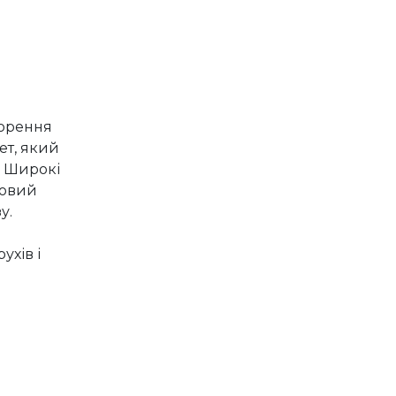
ворення
ет, який
. Широкі
ковий
у.
ухів і