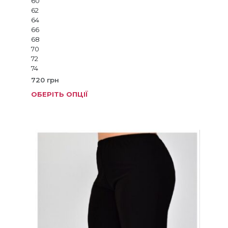
60
62
64
66
68
70
72
74
720
грн
ОБЕРІТЬ ОПЦІЇ
Цей
товар
має
кілька
варіанті
Параме
можна
вибрат
на
сторінц
товару