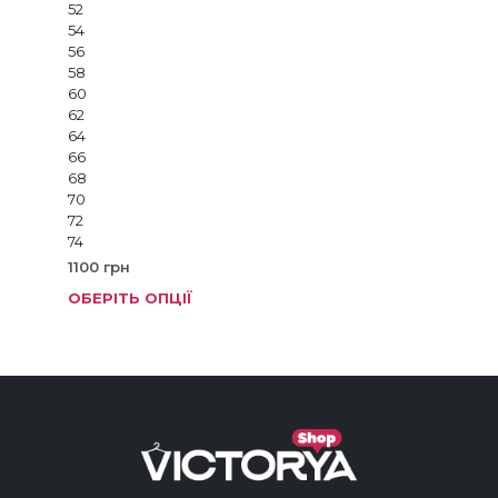
52
54
56
58
60
62
64
66
68
70
72
74
1100
грн
ОБЕРІТЬ ОПЦІЇ
Цей
тов
має
кіль
варі
Пар
мож
виб
на