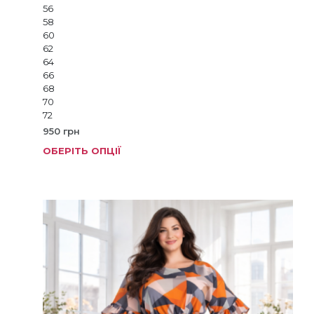
56
58
60
62
64
66
68
70
72
950
грн
ОБЕРІТЬ ОПЦІЇ
Цей
товар
має
кілька
варіанті
Параме
можна
вибрат
на
сторінц
товару