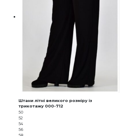
Штани літні великого розміру із
трикотажу 000-712
50
52
54
56
58