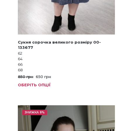
Сукня сорочка великого розміру 00-
133677
62
64
66
68
Оригінальна
Поточна
850
грн
650
грн
ціна:
ціна:
ОБЕРІТЬ ОПЦІЇ
Цей
850 грн.
650 грн.
товар
має
кілька
варіанті
ЗНИЖКА 8%
Параме
можна
вибрат