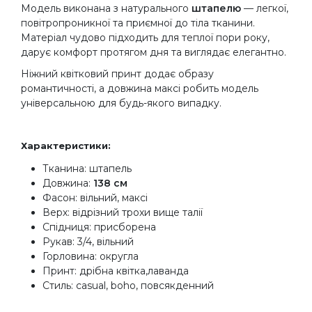
Модель виконана з натурального
штапелю
— легкої,
повітропроникної та приємної до тіла тканини.
Матеріал чудово підходить для теплої пори року,
дарує комфорт протягом дня та виглядає елегантно.
Ніжний квітковий принт додає образу
романтичності, а довжина максі робить модель
універсальною для будь-якого випадку.
Характеристики:
Тканина: штапель
Довжина:
138 см
Фасон: вільний, максі
Верх: відрізний трохи вище талії
Спідниця: присборена
Рукав: 3/4, вільний
Горловина: округла
Принт: дрібна квітка,лаванда
Стиль: casual, boho, повсякденний