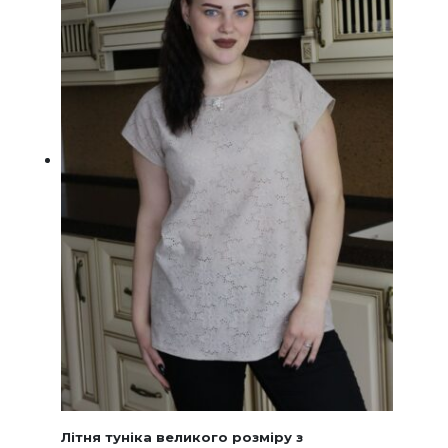
на
сторінц
товару
Літня туніка великого розміру з