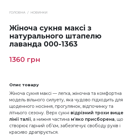
ГОЛОВНА
/
НОВИНКИ
Жіноча сукня максі з
натурального штапелю
лаванда 000-1363
1360
грн
Опис товару
Жіноча сукня максі — легка, жіночна та комфортна
модель вільного силуету, яка чудово підходить для
щоденного носіння, прогулянок, відпочинку та
літнього сезону. Верх сукні
відрізний трохи вище
лінії талії
, а нижня частина
м’яко присборена
, що
створює гарний об’єм, забезпечує свободу рухів і
красиво драпірується.