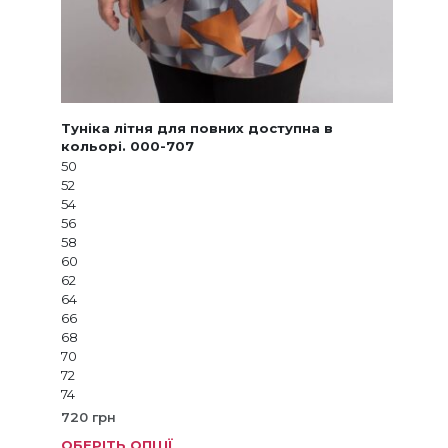
Туніка літня для повних доступна в
кольорі. 000-707
50
52
54
56
58
60
62
64
66
68
70
72
74
720
грн
ОБЕРІТЬ ОПЦІЇ
Цей