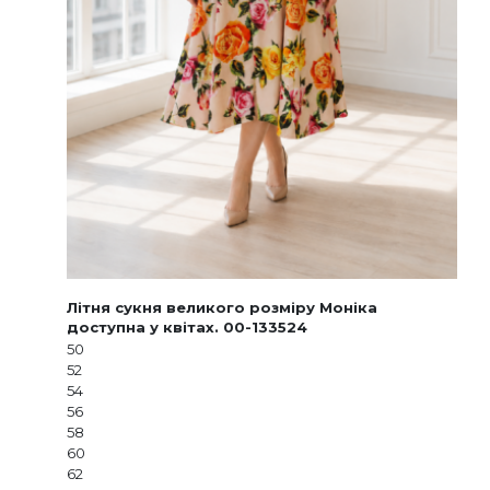
Літня сукня великого розміру Моніка
доступна у квітах. 00-133524
50
52
54
56
58
60
62