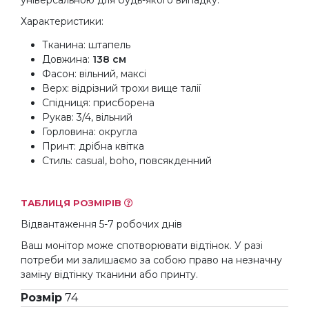
універсальною для будь-якого випадку.
Характеристики:
Тканина: штапель
Довжина:
138 см
Фасон: вільний, максі
Верх: відрізний трохи вище талії
Спідниця: присборена
Рукав: 3/4, вільний
Горловина: округла
Принт: дрібна квітка
Стиль: casual, boho, повсякденний
ТАБЛИЦЯ РОЗМІРІВ
Відвантаження 5-7 робочих днів
Ваш монітор може спотворювати відтінок. У разі
потреби ми залишаємо за собою право на незначну
заміну відтінку тканини або принту.
Розмір
74