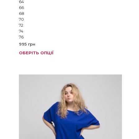
64
66
68
70
72
74
76
995
грн
ОБЕРІТЬ ОПЦІЇ
Цей
товар
має
кілька
варіанті
Параме
можна
вибрат
на
сторінц
товару