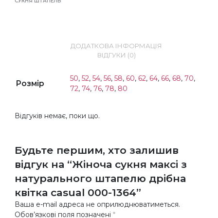
СУКНЯ ШТАПЕЛЬ
ДОДАТКОВА ІНФОРМАЦІЯ
ВІДГУКИ (0)
50
,
52
,
54
,
56
,
58
,
60
,
62
,
64
,
66
,
68
,
70
,
Розмір
72
,
74
,
76
,
78
,
80
Відгуків немає, поки що.
Будьте першим, хто залишив
відгук на “Жіноча сукня максі з
натурального штапелю дрібна
квітка casual 000-1364”
Ваша e-mail адреса не оприлюднюватиметься.
Обов’язкові поля позначені
*