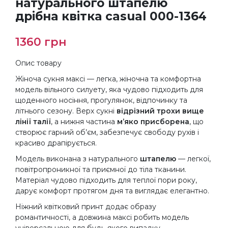
натурального штапелю
дрібна квітка casual 000-1364
1360
грн
Опис товару
Жіноча сукня максі — легка, жіночна та комфортна
модель вільного силуету, яка чудово підходить для
щоденного носіння, прогулянок, відпочинку та
літнього сезону. Верх сукні
відрізний трохи вище
лінії талії
, а нижня частина
м’яко присборена
, що
створює гарний об’єм, забезпечує свободу рухів і
красиво драпірується.
Модель виконана з натурального
штапелю
— легкої,
повітропроникної та приємної до тіла тканини.
Матеріал чудово підходить для теплої пори року,
дарує комфорт протягом дня та виглядає елегантно.
Ніжний квітковий принт додає образу
романтичності, а довжина максі робить модель