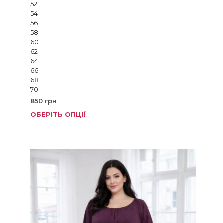
52
54
56
58
60
62
64
66
68
70
850
грн
ОБЕРІТЬ ОПЦІЇ
Цей
товар
має
кілька
варіанті
Параме
можна
вибрат
на
сторінц
товару