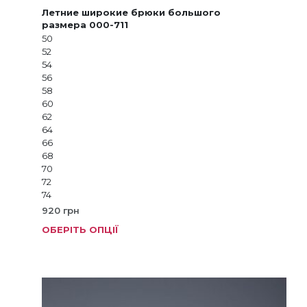
Летние широкие брюки большого
размера 000-711
50
52
54
56
58
60
62
64
66
68
70
72
74
920
грн
ОБЕРІТЬ ОПЦІЇ
Цей
товар
має
кілька
варіанті
Параме