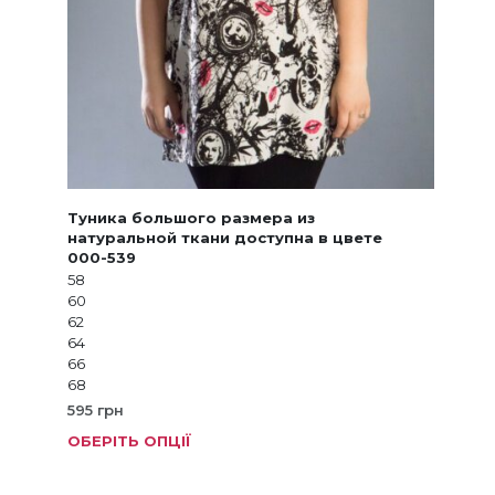
Туника большого размера из
натуральной ткани доступна в цвете
000-539
58
60
62
64
66
68
595
грн
ОБЕРІТЬ ОПЦІЇ
Цей
товар
має