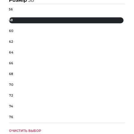
Розмір
58
56
58
60
62
64
66
68
70
72
74
76
ОЧИСТИТЬ ВЫБОР