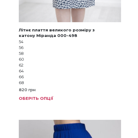
Літнє плаття великого розміру з
катону Міранда 000-498
54
56
58
60
62
64
66
68
820
грн
ОБЕРІТЬ ОПЦІЇ
Цей
товар
має
кілька
варіанті
Параме
можна