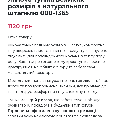
розмірів з натурального
штапелю 000-1365
1120
грн
Опис товару
Жіноча туніка великих розмірів — легка, комфортна
та універсальна модель вільного силуету, яка чудово
підходить для повсякденного носіння в теплу пору
року. Завдяки розкльошеному крою туніка красиво
драпірується, не облягає фігуру та забезпечує
максимальний комфорт.
Модель виконана з натурального
штапелю
— м’якої,
легкої та повітропроникної тканини, яка приємна до
тіла та дарує комфорт навіть у спекотну погоду.
Туніка має
крій реглан
, що забезпечує свободу
рухів і гарну посадку на будь-який тип фігури.
Горловина оформлена куліскою на резинці
,
завдяки чому комфортно прилягає та дозволяє за