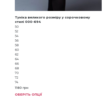
Туніка великого розміру у сорочковому
стилі 000-694
50
52
54
56
58
60
62
64
66
68
70
72
74
1180
грн
ОБЕРІТЬ ОПЦІЇ
Цей
тов
має