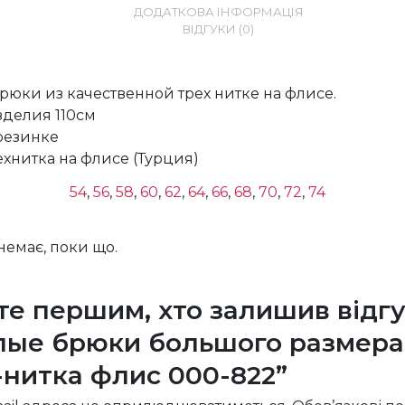
ДОДАТКОВА ІНФОРМАЦІЯ
ВІДГУКИ (0)
рюки из качественной трех нитке на флисе.
зделия 110см
резинке
ехнитка на флисе (Турция)
54
,
56
,
58
,
60
,
62
,
64
,
66
,
68
,
70
,
72
,
74
 немає, поки що.
те першим, хто залишив відгу
лые брюки большого размера
-нитка флис 000-822”