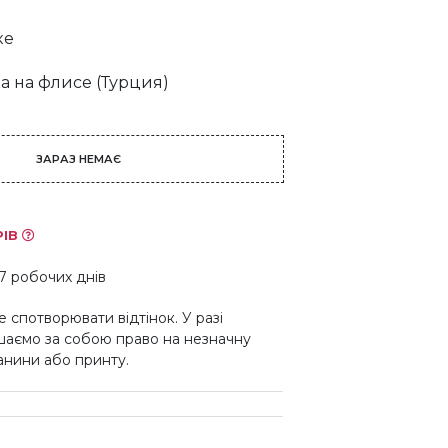
ке
а на флисе (Турция)
ЗАРАЗ НЕМАЄ
РІВ
7 робочих днів
 спотворювати відтінок. У разі
шаємо за собою право на незначну
канини або принту.