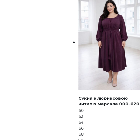
Сукня з люриксовою
ниткою марсала 000-620
60
62
64
66
68
70