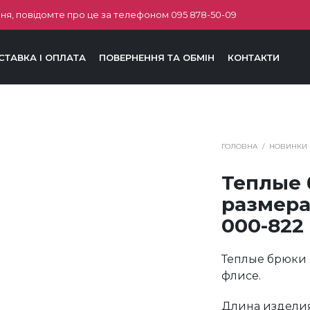
ня, повідомте про це за телефоном
095 878-50-09
СТАВКА І ОПЛАТА
ПОВЕРНЕННЯ ТА ОБМІН
КОНТАКТИ
ГОЛОВНА
/
НОВИНКИ
Теплые 
размера
000-822
Теплые брюки 
флисе.
Длина изделия