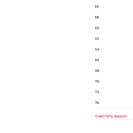
56
58
60
62
64
66
68
70
72
74
ОЧИСТИТЬ ВЫБОР