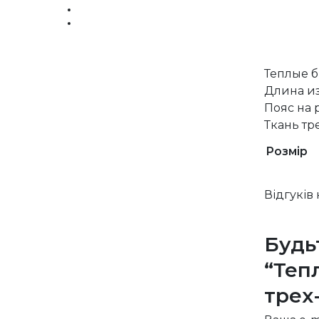
Теплые б
Длина и
Пояс на 
Ткань тр
Розмір
Відгуків
Будь
“Теп
трех