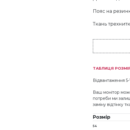
Пояс на резин
Ткань трехнитк
ТАБЛИЦЯ РОЗМІ
Відвантаження 5-
Ваш монітор може
потреби ми зали
заміну відтінку т
Розмір
54