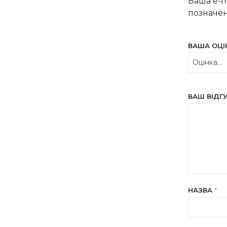
Ваша e-m
позначе
ВАША ОЦ
ВАШ ВІДГ
НАЗВА
*