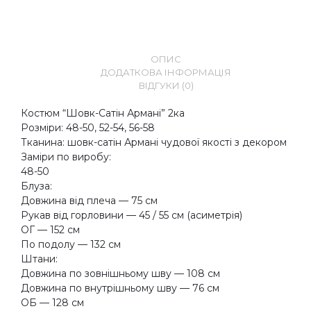
ОПИС
ДОДАТКОВА ІНФОРМАЦІЯ
ВІДГУКИ (0)
Костюм “Шовк-Сатін Армані” 2ка
Розміри: 48-50, 52-54, 56-58
Тканина: шовк-сатін Армані чудової якості з декором
Заміри по виробу:
48-50
Блуза:
Довжина від плеча — 75 см
Рукав від горловини — 45 / 55 см (асиметрія)
ОГ — 152 см
По подолу — 132 см
Штани:
Довжина по зовнішньому шву — 108 см
Довжина по внутрішньому шву — 76 см
ОБ — 128 см