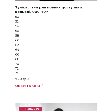
Туніка літня для повних доступна в
кольорі. 000-707
50
52
54
56
58
60
62
64
66
68
70
72
74
720
грн
ОБЕРІТЬ ОПЦІЇ
Цей
товар
має
кілька
варіанті
ЗНИЖКА 24%