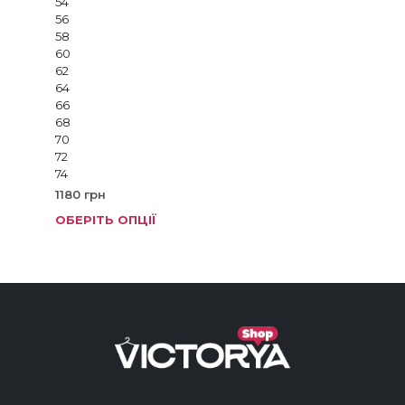
54
56
58
60
62
64
66
68
70
72
74
1180
грн
ОБЕРІТЬ ОПЦІЇ
Цей
тов
має
кіль
варі
Пар
мож
виб
на
стор