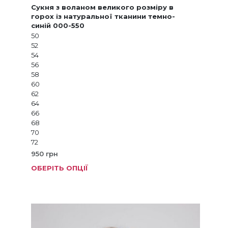
Сукня з воланом великого розміру в
горох із натуральної тканини темно-
синій 000-550
50
52
54
56
58
60
62
64
66
68
70
72
950
грн
ОБЕРІТЬ ОПЦІЇ
Цей
товар
має
кілька
варіанті
Параме