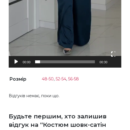
00:00
00:30
Розмір
48-50
,
52-54
,
56-58
Відгуків немає, поки що.
Будьте першим, хто залишив
відгук на “Костюм шовк-сатін