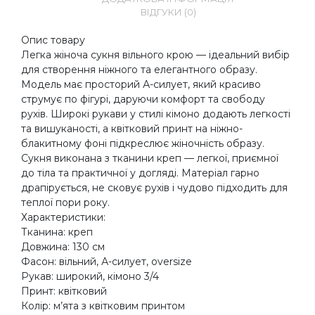
ВІДГУКИ (0)
Опис товару
Легка жіноча сукня вільного крою — ідеальний вибір
для створення ніжного та елегантного образу.
Модель має просторий А-силует, який красиво
струмує по фігурі, даруючи комфорт та свободу
рухів. Широкі рукави у стилі кімоно додають легкості
та вишуканості, а квітковий принт на ніжно-
блакитному фоні підкреслює жіночність образу.
Сукня виконана з тканини креп — легкої, приємної
до тіла та практичної у догляді. Матеріал гарно
драпірується, не сковує рухів і чудово підходить для
теплої пори року.
Характеристики:
Тканина: креп
Довжина: 130 см
Фасон: вільний, А-силует, oversize
Рукав: широкий, кімоно 3/4
Принт: квітковий
Колір: м’ята з квітковим принтом