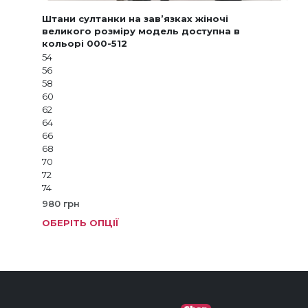
Штани султанки на зав’язках жіночі
великого розміру модель доступна в
кольорі 000-512
54
56
58
60
62
64
66
68
70
72
74
980
грн
ОБЕРІТЬ ОПЦІЇ
Цей
тов
має
кіль
варі
Пар