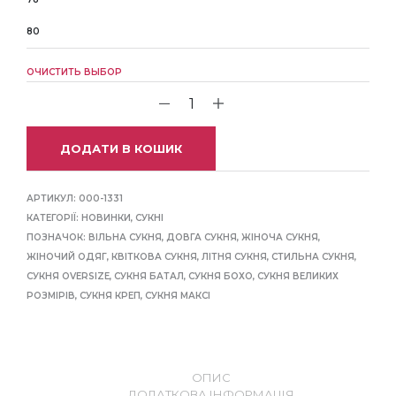
80
ОЧИСТИТЬ ВЫБОР
ДОДАТИ В КОШИК
АРТИКУЛ:
000-1331
КАТЕГОРІЇ:
НОВИНКИ
,
СУКНІ
ПОЗНАЧОК:
ВІЛЬНА СУКНЯ
,
ДОВГА СУКНЯ
,
ЖІНОЧА СУКНЯ
,
ЖІНОЧИЙ ОДЯГ
,
КВІТКОВА СУКНЯ
,
ЛІТНЯ СУКНЯ
,
СТИЛЬНА СУКНЯ
,
СУКНЯ OVERSIZE
,
СУКНЯ БАТАЛ
,
СУКНЯ БОХО
,
СУКНЯ ВЕЛИКИХ
РОЗМІРІВ
,
СУКНЯ КРЕП
,
СУКНЯ МАКСІ
ОПИС
ДОДАТКОВА ІНФОРМАЦІЯ