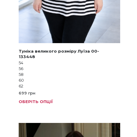
Туніка великого розміру Луїза 00-
133448
54
56
58
60
62
699
грн
ОБЕРІТЬ ОПЦІЇ
Цей
товар
має
кілька
варіанті
Параме