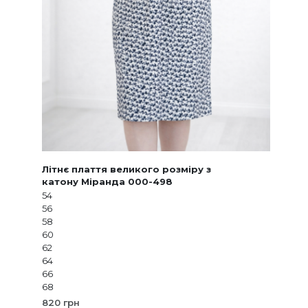
Літнє плаття великого розміру з
катону Міранда 000-498
54
56
58
60
62
64
66
68
820
грн