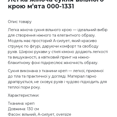
крою м’ята 000-1331
Опис товару
Легка жіноча сукня вільного крою — ідеальний вибір
для створення ніжного та елегантного образу.
Модель має просторий А-силует, який красиво
струмує по фігурі, даруючи комфорт та свободу
рухів. Широкі рукави у стилі кімоно додають легкості
та вишуканості, а квітковий принт на ніжно-
блакитному фоні підкреслює жіночність образу.
Сукня виконана з тканини креп — легкої, приємної
до тіла та практичної у догляді. Матеріал гарно
драпірується, не сковує рухів і чудово підходить для
теплої пори року.
Характеристики:
Тканина: креп
Довжина: 130 см
Фасон: вільний, А-силует, oversize