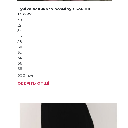
Туніка великого розміру Льон 00-
133527
50
52
54
56
58
60
62
64
66
68
690
грн
ОБЕРІТЬ ОПЦІЇ
Цей
товар
має
кілька
варіанті
Параме
можна
вибрат